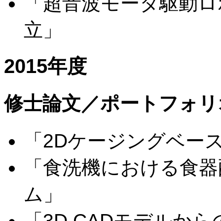
「超音波モータ駆動ロ
立」
2015年度
修士論文／ポートフォリ
「2Dケージングベー
「食洗機における食器
ム」
「3D CADモデルか