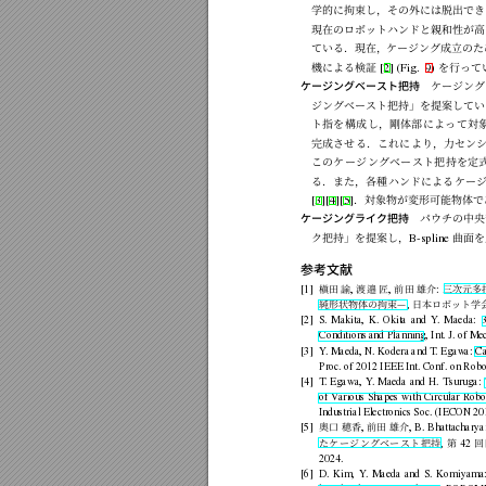
学的に拘束し，そ
の外には脱出でき
現在のロボット
ハンドと親和性が高
ている．現在，
ケージング成立のた
機による検証
を行って
[2]
(Fig.
9)
ケージングベースト把持
ケージング
ジングベースト
把持」を提案してい
ト
指を
構
成
し
，剛体
部
に
よっ
て
対
完成
させ
る．こ
れに
より
，力セン
こ
のケ
ー
ジ
ング
ベ
ー
スト
把
持
を定
る．ま
た，各種
ハンド
による
ケー
．対象物が変形可能物体で
[3][4][5]
ケージングライク把持
パウチの中
央
ク把持」を提案し，
曲面を
B-spline
参考文献
槇田
諭
渡
邉
匠
前
田
雄介
三
次元多
[1]
,
,
:
純形状物体の拘束
日本ロボット学
,
[2]
S.
Makita,
K.
Okita
and
Y
.
Maeda:
Conditions
and
Planning,
Int.
J.
of
Mec
[3]
Y
.
Maeda,
N.
K
odera
and
T
.
Egaw
a:
C
Proc.
of
2012
IEEE
Int.
Conf.
on
Robo
[4]
T
.
Egawa,
Y
.
Maeda
and
H.
Tsuruga:
of
V
arious
Shapes
with
Circular
Robo
Industrial
Electronics
Soc.
(IECON
20
奥口
穂
香
前田
雄
介
[5]
,
,
B.
Bhattacharya
た
ケ
ー
ジ
ング
ベ
ー
ス
ト
把
持
第
回
,
42
2024.
[6]
D.
Kim,
Y
.
Maeda
and
S.
Komiyama