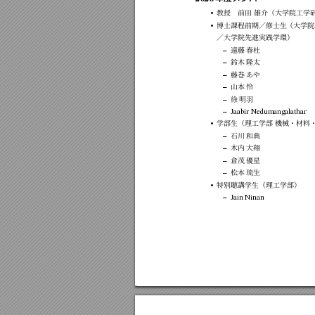
教授 前田
雄介（大学院工学
•
博士課程前期／修士生
（大学院
•
／大学院先進実践学環）
遠藤
春杜
–
鈴木
隆太
–
藤巻
あや
–
山本
怜
–
徐
明羽
–
–
Jaabir
Nedumangalathar
学部生（理工学部
機械・材料
•
石川
和典
–
木内
大翔
–
倉茂
優星
–
松本
琉生
–
特別聴講学生（理工学部）
•
–
Jain
Ninan