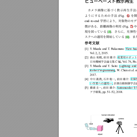
ビューベースト教示再生
カ
メ
ラ
画
像
に
基
づ
く
教
示
再
生
手
法
よ
う
に
す
る
た
め
の
手
法
を
(Fig.
6)
学習に
より，対象物のモデ
end-to-end
徴がある．距離画像の利用
(Fig.
7)
現を
図って
いる
．さら
に，光
弾性
[3]
スクへの適用を開始している
．ま
[4]
参考文献
[1]
Y
.
Maeda
and
T
.
Nakamura:
V
iew-ba
V
ol.
2,
2,
2015.
森山
祐樹
前
田
雄
介
産
業用
ロボ
ッ
[2]
,
:
日本機械学会論文集
編
C
,
V
ol.
79,
No.
[3]
Y
.
Maeda
and
Y
.
Saito:
Lighting-
and
Robot
Programming,
W
.
Chen
et
al.
e
2017.
中川
義
教
石井
聡一
前田
雄
介
光
弾
[4]
,
,
:
い作業への適用
計測自動制御学会
—,
藤浦
圭一
前田
雄
介
を
[5]
,
:
Autoencoder
ア予稿集
,
pp.
51–52,
2018.
human instruction
camera
robot
im
object