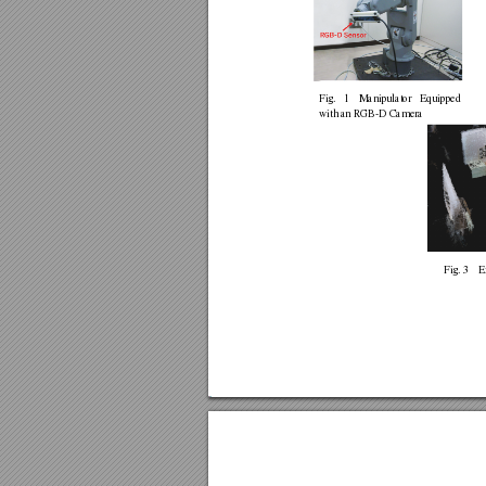
Fig.
1
Manipulator
Equipped
with
an
RGB-D
Camera
Fig.
3
E