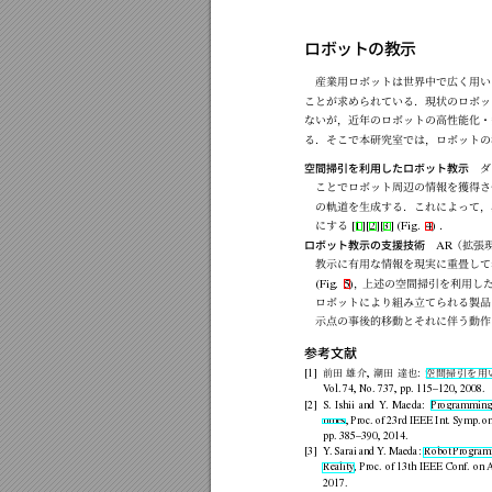
ロボットの教示
産業用ロボット
は世界中で広く用い
ことが求められ
ている．現状のロボッ
ないが，近年のロ
ボットの高性能化・
る．そこで本研究室では，ロボットの
空間掃引を利用したロボット教示
ダ
ことでロボット
周辺の情報を獲得さ
の軌道を生成す
る．これによって，
にする
．
[1][2][3]
(Fig.
4)
ロボット教示の支援技術
（拡張
AR
教示に有用な情
報を現実に重畳して
，
上述の空間掃
引を利用し
(Fig.
5)
ロボットにより
組み立てられる製品
示点の事後的移動とそれに伴う動作
参考文献
前
田
雄
介
潮
田
達
也
空
間
掃
引
を
用
[1]
,
:
V
ol.
74,
No.
737,
pp.
115–120,
2008.
[2]
S.
Ishii
and
Y
.
Maeda:
Programming
umes,
Proc.
of
23rd
IEEE
Int.
Symp.
o
pp.
385–390,
2014.
[3]
Y
.
Sarai
and
Y
.
Maeda:
Robot
Program
Reality,
Proc.
of
13th
IEEE
Conf.
on
A
2017.