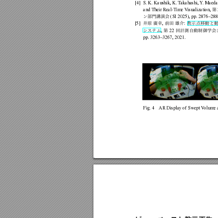
[4]
S.
K.
Kaushik,
K.
T
akahashi,
Y
.
Maeda
第
and
Their
Real-T
ime
V
isualization,
ン部門講演会
(SI
2025),
pp.
2876–288
井
原
廣
幸
前
田
雄
介
教示
点
移動
と
[5]
,
:
シ
ステ
ム
第
回
計測
自動
制
御学
会
,
22
pp.
3263–3267,
2021.
Fig.
4
AR
Display
of
Swept
V
olume