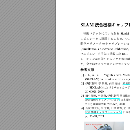
統合機構キャリブ
SLAM
移
動
ロ
ボ
ッ
ト
に
用
い
ら
れ
る
SLAM
ニ
ピュ
レ
ー
タに
適
用
する
こ
と
で，マ
動
学
パ
ラ
メ
ー
タ
の
キ
ャ
リ
ブ
レ
ー
シ
ョ
(Simultaneous
Kinematic
Calibration,
マニピュレー
タ手先に搭載した
RGB
レーション
が可能である
ことを仮想
た，全天球カメラやステレオカメラを
参考文献
[1]
J.
Li,
A.
Ito,
H.
Y
aguchi
and
Y
.
Maeda
(SKCLAM)
for
industrial
robot
manipu
伊
藤
聡利
李
景
輝
前
田
雄介
産
業
[2]
,
,
:
ン
にお
ける
チェ
ッカー
ボ
(SKCLAM)
20-00028,
2020.
田中
靖章
李
景輝
伊藤
聡利
前田雄
[3]
,
,
,
統合機構キ
ャリブレー
ション
日本機
,
講演論文集
2020)
,
2P2-B05,
2020.
長友
雄太
朗
李
景
輝
田
中
靖章
前
田
[4]
,
,
,
統
合
機
構
キ
ャ
リ
ブ
レ
ー
シ
ョ
ン
日
本
,
pp.
77–78,
2021.