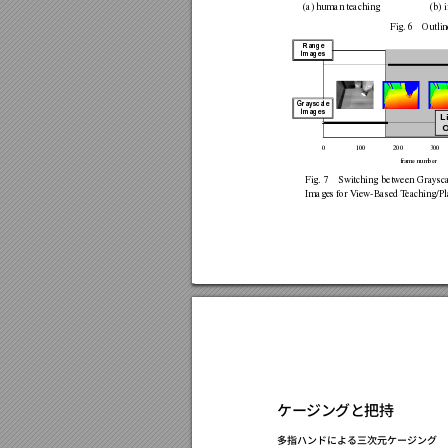
(a)
human
teaching
(b)
Fig.
6
Outlin
Range
Images
Grayscale
Images
L
O
0
10
0
20
0
30
0
fr
am
e n
um
b
er
Fig.
7
Switching
between
Graysca
Images
for
V
iew-Based
T
eaching/P
ケージングと把持
多指ハンドによる三次元ケージング