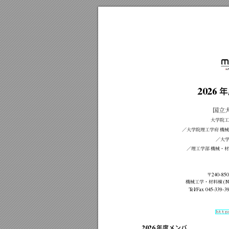
M
M
I
N
年
2026
国立
大学院工
／大学院理工学府
機
／大
／理工学部
機械・
〒
240-850
機械工学・材料棟
(N
T
el/Fax
045-339-3
http
年度メンバ
2026